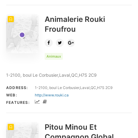
Animalerie Rouki
Froufrou
Animaux
1-2100, boul Le Corbusier,Laval,QC,H7S 2C9
ADDRESS:
1-2100, boul Le Corbusier,Laval,QC,H7S 2C9
WEB:
http://www.rouki.ca
FEATURES:
Pitou Minou Et
Compagnon Global