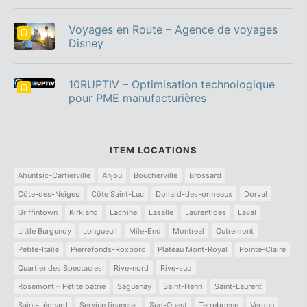
Voyages en Route – Agence de voyages
Disney
10RUPTIV – Optimisation technologique
pour PME manufacturières
ITEM LOCATIONS
Ahuntsic-Cartierville
Anjou
Boucherville
Brossard
Côte-des-Neiges
Côte Saint-Luc
Dollard-des-ormeaux
Dorval
Griffintown
Kirkland
Lachine
Lasalle
Laurentides
Laval
Little Burgundy
Longueuil
Mile-End
Montreal
Outremont
Petite-Italie
Pierrefonds-Roxboro
Plateau Mont-Royal
Pointe-Claire
Quartier des Spectacles
Rive-nord
Rive-sud
Rosemont – Petite patrie
Saguenay
Saint-Henri
Saint-Laurent
Saint-Léonard
Service financier
Sud-Ouest
Terrebonne
Verdun