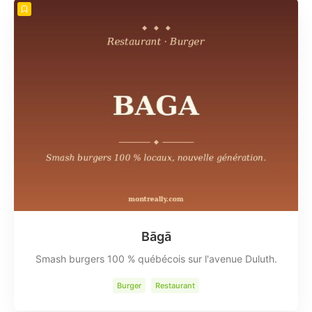
Bāgā
Smash burgers 100 % québécois sur l'avenue Duluth.
Burger
Restaurant