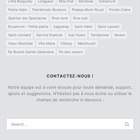
Little Burgundy
Longueuil
Mile-End
Montreal
Outremont
Petite-Italie
Pierrefonds-Roxboro
Plateau Mont-Royal
Pointe-Claire
Quartier des Spectacles
Rive-nord
Rive-sud
Rosemont – Petite patrie
Saguenay
Saint-Henri
Saint-Laurent
Saint-Léonard
Service financier
Sud-Ouest
Terrebonne
Verdun
Vieux-Montréal
Ville Marie
Villeray
Westmount
Île-Bizard–Sainte-Geneviève
Île-des-soeurs
CONTACTEZ-NOUS !
Notre équipe est à votre écoute pour toute demande, support,
ajouts et suggestions. N'hésitez pas à nous écrire ou utiliser le
champs de recherche ci-dessous :