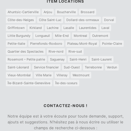
ITEM LOCATIONS
Ahuntsic-Cartierville
Anjou
Boucherville
Brossard
Côte-des-Neiges
Côte Saint-Luc
Dollard-des-ormeaux
Dorval
Griffintown
Kirkland
Lachine
Lasalle
Laurentides
Laval
Little Burgundy
Longueuil
Mile-End
Montreal
Outremont
Petite-Italie
Pierrefonds-Roxboro
Plateau Mont-Royal
Pointe-Claire
Quartier des Spectacles
Rive-nord
Rive-sud
Rosemont – Petite patrie
Saguenay
Saint-Henri
Saint-Laurent
Saint-Léonard
Service financier
Sud-Ouest
Terrebonne
Verdun
Vieux-Montréal
Ville Marie
Villeray
Westmount
Île-Bizard–Sainte-Geneviève
Île-des-soeurs
CONTACTEZ-NOUS !
Notre équipe est à votre écoute pour toute demande, support,
ajouts et suggestions. N'hésitez pas à nous écrire ou utiliser le
champs de recherche ci-dessous :