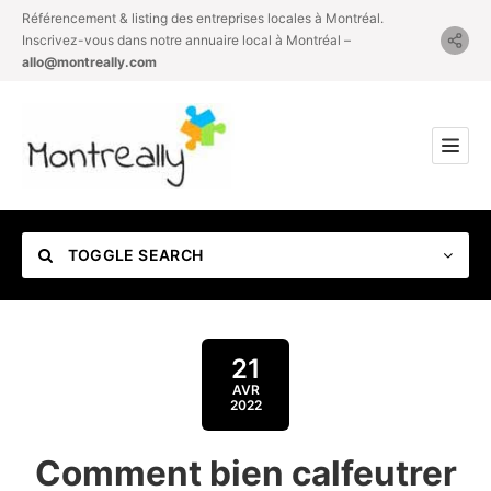
Référencement & listing des entreprises locales à Montréal.
Inscrivez-vous dans notre annuaire local à Montréal –
allo@montreally.com
TOGGLE SEARCH
21
AVR
2022
Category
Comment bien calfeutrer
Location