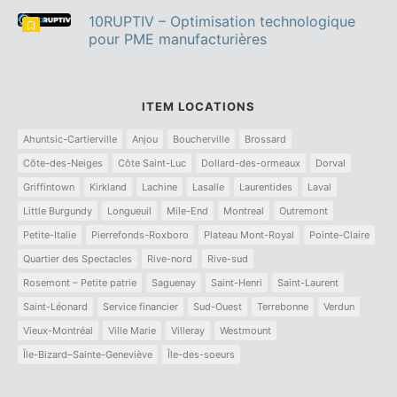
10RUPTIV – Optimisation technologique
pour PME manufacturières
ITEM LOCATIONS
Ahuntsic-Cartierville
Anjou
Boucherville
Brossard
Côte-des-Neiges
Côte Saint-Luc
Dollard-des-ormeaux
Dorval
Griffintown
Kirkland
Lachine
Lasalle
Laurentides
Laval
Little Burgundy
Longueuil
Mile-End
Montreal
Outremont
Petite-Italie
Pierrefonds-Roxboro
Plateau Mont-Royal
Pointe-Claire
Quartier des Spectacles
Rive-nord
Rive-sud
Rosemont – Petite patrie
Saguenay
Saint-Henri
Saint-Laurent
Saint-Léonard
Service financier
Sud-Ouest
Terrebonne
Verdun
Vieux-Montréal
Ville Marie
Villeray
Westmount
Île-Bizard–Sainte-Geneviève
Île-des-soeurs