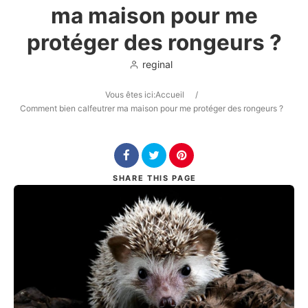
ma maison pour me
protéger des rongeurs ?
reginal
Vous êtes ici:
Accueil
/
Search
Comment bien calfeutrer ma maison pour me protéger des rongeurs ?
SHARE
THIS PAGE