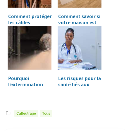
Comment protéger
Comment savoir si
les câbles
votre maison est
électriques des
bien isolée
rongeurs ?
Pourquoi
Les risques pour la
l’extermination
santé liés aux
professionnelle est
infestations de
essentielle pour se
rongeurs à la
débarrasser des
maison.
infestations de
Calfeutrage
Tous
rongeurs à
Montréal en 2023 :
Conseils d’experts