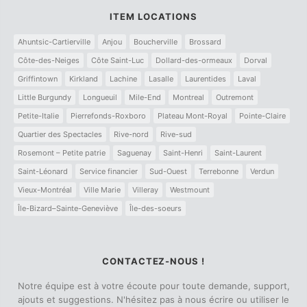
ITEM LOCATIONS
Ahuntsic-Cartierville
Anjou
Boucherville
Brossard
Côte-des-Neiges
Côte Saint-Luc
Dollard-des-ormeaux
Dorval
Griffintown
Kirkland
Lachine
Lasalle
Laurentides
Laval
Little Burgundy
Longueuil
Mile-End
Montreal
Outremont
Petite-Italie
Pierrefonds-Roxboro
Plateau Mont-Royal
Pointe-Claire
Quartier des Spectacles
Rive-nord
Rive-sud
Rosemont – Petite patrie
Saguenay
Saint-Henri
Saint-Laurent
Saint-Léonard
Service financier
Sud-Ouest
Terrebonne
Verdun
Vieux-Montréal
Ville Marie
Villeray
Westmount
Île-Bizard–Sainte-Geneviève
Île-des-soeurs
CONTACTEZ-NOUS !
Notre équipe est à votre écoute pour toute demande, support,
ajouts et suggestions. N'hésitez pas à nous écrire ou utiliser le