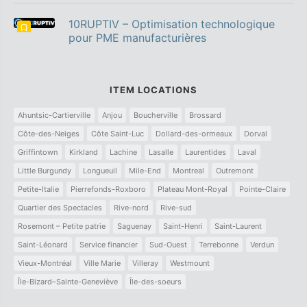
10RUPTIV – Optimisation technologique
pour PME manufacturières
ITEM LOCATIONS
Ahuntsic-Cartierville
Anjou
Boucherville
Brossard
Côte-des-Neiges
Côte Saint-Luc
Dollard-des-ormeaux
Dorval
Griffintown
Kirkland
Lachine
Lasalle
Laurentides
Laval
Little Burgundy
Longueuil
Mile-End
Montreal
Outremont
Petite-Italie
Pierrefonds-Roxboro
Plateau Mont-Royal
Pointe-Claire
Quartier des Spectacles
Rive-nord
Rive-sud
Rosemont – Petite patrie
Saguenay
Saint-Henri
Saint-Laurent
Saint-Léonard
Service financier
Sud-Ouest
Terrebonne
Verdun
Vieux-Montréal
Ville Marie
Villeray
Westmount
Île-Bizard–Sainte-Geneviève
Île-des-soeurs