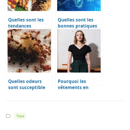
Quelles sont les
Quelles sont les
tendances
bonnes pratiques
alimentaires à
DevOps ?
adopter en 2020 ?
Quelles odeurs
Pourquoi les
sont succeptible
vêtements en
defaire fuir les
matières
fourmis ?
naturelles sont le
choix idéal pour
les Québécois
Tous
soucieux de
l’environnement