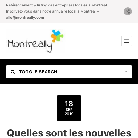
Référencement & listing des entreprises locales à Montréal.
Inscrivez-vous dans notre annuaire local à Montréal –
allo@montreally.com
TOGGLE SEARCH
18
SEP
2019
Category
Quelles sont les nouvelles
Location