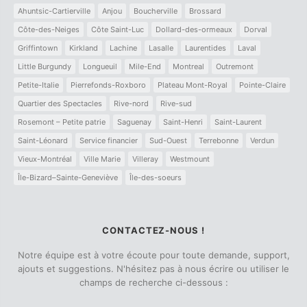
Ahuntsic-Cartierville
Anjou
Boucherville
Brossard
Côte-des-Neiges
Côte Saint-Luc
Dollard-des-ormeaux
Dorval
Griffintown
Kirkland
Lachine
Lasalle
Laurentides
Laval
Little Burgundy
Longueuil
Mile-End
Montreal
Outremont
Petite-Italie
Pierrefonds-Roxboro
Plateau Mont-Royal
Pointe-Claire
Quartier des Spectacles
Rive-nord
Rive-sud
Rosemont – Petite patrie
Saguenay
Saint-Henri
Saint-Laurent
Saint-Léonard
Service financier
Sud-Ouest
Terrebonne
Verdun
Vieux-Montréal
Ville Marie
Villeray
Westmount
Île-Bizard–Sainte-Geneviève
Île-des-soeurs
CONTACTEZ-NOUS !
Notre équipe est à votre écoute pour toute demande, support,
ajouts et suggestions. N'hésitez pas à nous écrire ou utiliser le
champs de recherche ci-dessous :