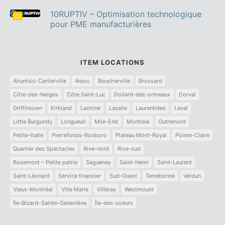
10RUPTIV – Optimisation technologique
pour PME manufacturières
ITEM LOCATIONS
Ahuntsic-Cartierville
Anjou
Boucherville
Brossard
Côte-des-Neiges
Côte Saint-Luc
Dollard-des-ormeaux
Dorval
Griffintown
Kirkland
Lachine
Lasalle
Laurentides
Laval
Little Burgundy
Longueuil
Mile-End
Montreal
Outremont
Petite-Italie
Pierrefonds-Roxboro
Plateau Mont-Royal
Pointe-Claire
Quartier des Spectacles
Rive-nord
Rive-sud
Rosemont – Petite patrie
Saguenay
Saint-Henri
Saint-Laurent
Saint-Léonard
Service financier
Sud-Ouest
Terrebonne
Verdun
Vieux-Montréal
Ville Marie
Villeray
Westmount
Île-Bizard–Sainte-Geneviève
Île-des-soeurs