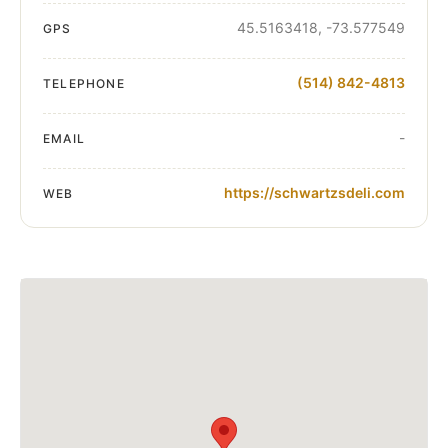
45.5163418, -73.577549
GPS
(514) 842-4813
TELEPHONE
-
EMAIL
https://schwartzsdeli.com
WEB