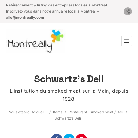
Référencement & listing des entreprises locales à Montréal.
Inscrivez-vous dans notre annuaire local à Montréal –
allo@montreally.com
Schwartz’s Deli
L'institution du smoked meat sur la Main, depuis
1928.
Vous êtes ici:
Accueil
/
Items
/
Restaurant
Smoked meat / Deli
/
Schwartz’s Deli