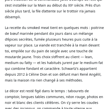
s’est installée sur la Main au début du XXᵉ siècle. Près d’un
siècle plus tard, la file d’attente sur le trottoir n’a jamais
désempli.
La recette du smoked meat tient en quelques mots : poitrine
de bœuf marinée pendant dix jours dans un mélange
d’épices secrètes, fumée plusieurs heures puis cuite à la
vapeur sur place. La viande est tranchée à la main devant
toi, empilée sur du pain de seigle avec une touche de
moutarde jaune. Trois choix s’offrent au client — lean,
medium ou fatty — et les habitués jurent par le medium-fat
qui combine fondant et caractère. Schwartz’s appartient
depuis 2012 à Céline Dion et son défunt mari René Angélil,
mais la maison n’a rien changé à ses méthodes.
Le décor est resté figé dans le temps : tabourets de
comptoir, longues tables communes, néon rouge, photos en
noir et blanc des clients célèbres. On s’y serre les coudes
avec des inconnus, on commande à toute vitesse aux