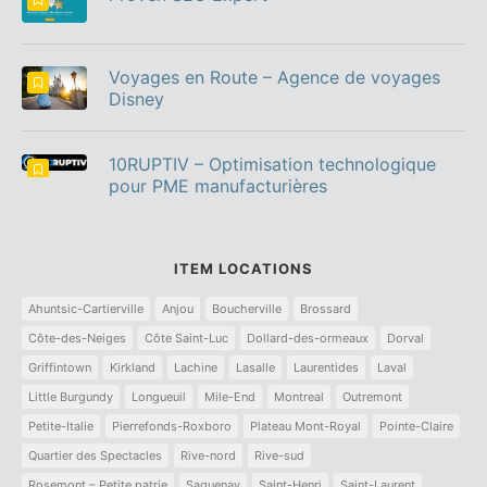
Voyages en Route – Agence de voyages
Disney
10RUPTIV – Optimisation technologique
pour PME manufacturières
ITEM LOCATIONS
Ahuntsic-Cartierville
Anjou
Boucherville
Brossard
Côte-des-Neiges
Côte Saint-Luc
Dollard-des-ormeaux
Dorval
Griffintown
Kirkland
Lachine
Lasalle
Laurentides
Laval
Little Burgundy
Longueuil
Mile-End
Montreal
Outremont
Petite-Italie
Pierrefonds-Roxboro
Plateau Mont-Royal
Pointe-Claire
Quartier des Spectacles
Rive-nord
Rive-sud
Rosemont – Petite patrie
Saguenay
Saint-Henri
Saint-Laurent