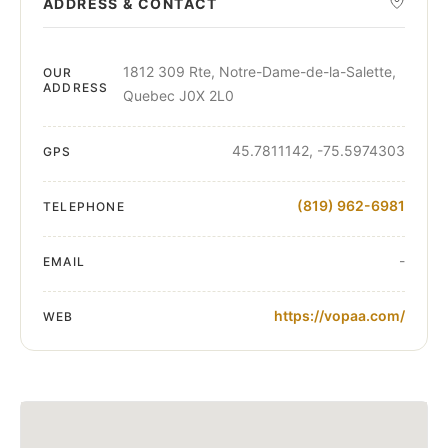
ADDRESS & CONTACT
1812 309 Rte, Notre-Dame-de-la-Salette,
OUR
ADDRESS
Quebec J0X 2L0
45.7811142, -75.5974303
GPS
(819) 962-6981
TELEPHONE
-
EMAIL
https://vopaa.com/
WEB