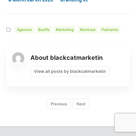
: palmarès détaillé
identité de marque
pour PME et
à Montréal en 2026
entreprises
: palmarès détaillé
Agences
Bouffe
Marketing
Montreal
Palmarès
About blackcatmarketin
View all posts by blackcatmarketin
Previous
Next